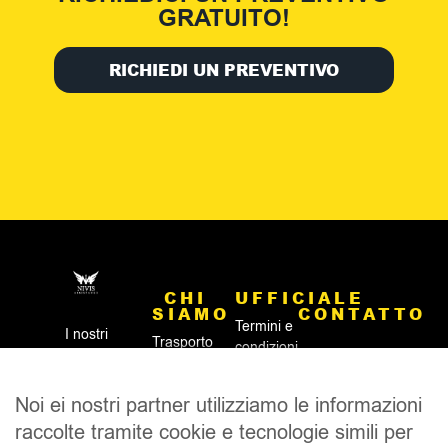
GRATUITO!
RICHIEDI UN PREVENTIVO
CHI
UFFICIALE
SIAMO
CONTATTO
Termini e
I nostri
Trasporto
condizioni
dipendenti
Telefono: +36 1 999
funebre
generali
sono
0880
dall'estero
Informativa
disponibili
Noi ei nostri partner utilizziamo le informazioni
funerale
Numero di fax: +36
sulla
24 ore su
all'estero
raccolte tramite cookie e tecnologie simili per
(1) 413 6801
privacy
24, 7 giorni