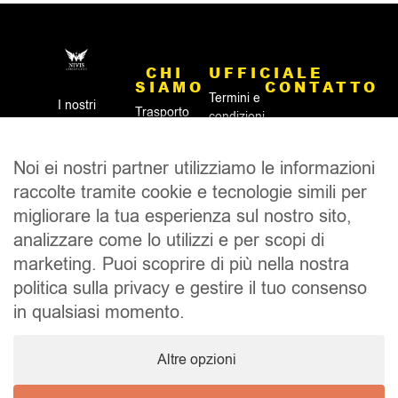
CHI
UFFICIALE
SIAMO
CONTATTO
Termini e
I nostri
Trasporto
condizioni
dipendenti
Telefono: +36 1 999
funebre
generali
sono
0880
dall'estero
Informativa
disponibili
Noi ei nostri partner utilizziamo le informazioni
funerale
Numero di fax: +36
sulla
24 ore su
all'estero
raccolte tramite cookie e tecnologie simili per
(1) 413 6801
privacy
24, 7 giorni
Trasporto
migliorare la tua esperienza sul nostro sito,
su 7 per
Tel: +36 (30) 566
aereo
fornire
analizzare come lo utilizzi e per scopi di
5028
della
un'assistenza
marketing. Puoi scoprire di più nella nostra
salma
E-mail:
completa
Cremazione
info@nivis.hu
politica sulla privacy e gestire il tuo consenso
per
all'estero
in qualsiasi momento.
un'amministrazione
Indirizzo: 1071
rapida e
Budapest
professionale.
Dembinszky Street
Altre opzioni
44.