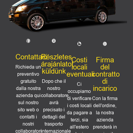
Contattaci
Részletes
Costi
Firma
árajánlatot
locali
del
Richieda un
küldünk
eventuali
contratto
preventivo
di
gratuito
Dopo che il
Ci
incarico
dalla nostra
nostro
occupiamo
azienda qui
collaboratore
di verificare
Con la firma
sul nostro
avrà
i costi locali
dell'ordine,
sito web o
precisato i
da pagare a
la nostra
contatti i
dettagli del
terzi, sia
azienda
nostri
trasporto
all'estero
prenderà in
collaboratori
internazionale