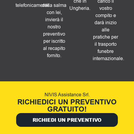
che in
carico il
telefonicamente.
della salma
Ungheria.
vostro
con lei,
compito e
invierà il
darà inizio
nostro
alle
preventivo
pratiche per
per iscritto
il trasporto
al recapito
funebre
fornito.
internazionale.
NIVIS Assistance Srl.
RICHIEDICI UN PREVENTIVO
GRATUITO!
RICHIEDI UN PREVENTIVO