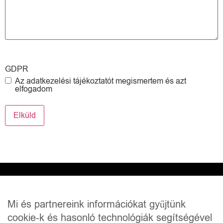
GDPR
Az adatkezelési tájékoztatót megismertem és azt
elfogadom
CÉGÜNKRŐL
HIVATALOS
Mi és partnereink információkat gyűjtünk
KAPCSOLAT
Halottszallitas
Általános
cookie-k és hasonló technológiák segítségével
Munkatársaink